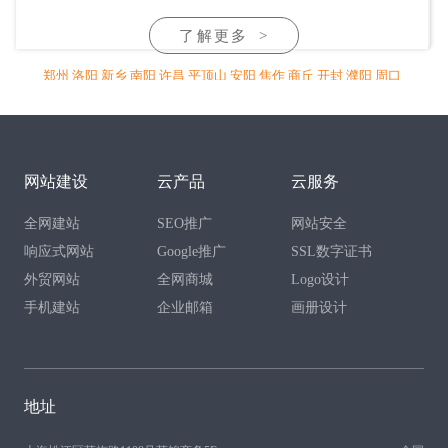
了解更多
>
郑州
洛阳
新乡
南阳
许昌
平顶山
安阳
焦作
商丘
开封
濮阳
周口
信阳
驻马店
漯河
三门峡
鹤壁
济源
明港
鄢陵
禹州
长葛
灵宝
杞
县
汝州
项城
偃师
长垣
滑县
林州
沁阳
孟州
温县
尉氏
兰考
通许
新安
伊川
孟津
宜阳
舞钢
永城
睢县
鹿邑
渑池
沈丘
太康
商水
淇
县
浚县
范县
固始
淮滨
邓州
新野
网站建设
云产品
云服务
全网建站
SEO推广
网站安全
响应式网站
Google推广
SSL数字证书
外贸网站
全网商城
Logo设计
手机建站
企业邮箱
画册设计
地址