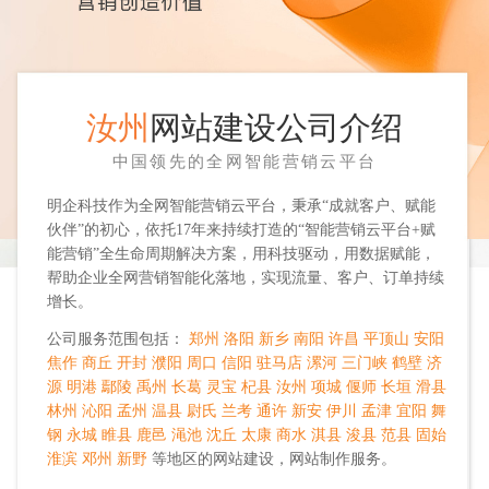
汝州
网站建设公司介绍
中国领先的全网智能营销云平台
明企科技作为全网智能营销云平台，秉承“成就客户、赋能
伙伴”的初心，依托17年来持续打造的“智能营销云平台+赋
能营销”全生命周期解决方案，用科技驱动，用数据赋能，
帮助企业全网营销智能化落地，实现流量、客户、订单持续
增长。
公司服务范围包括：
郑州
洛阳
新乡
南阳
许昌
平顶山
安阳
焦作
商丘
开封
濮阳
周口
信阳
驻马店
漯河
三门峡
鹤壁
济
源
明港
鄢陵
禹州
长葛
灵宝
杞县
汝州
项城
偃师
长垣
滑县
林州
沁阳
孟州
温县
尉氏
兰考
通许
新安
伊川
孟津
宜阳
舞
钢
永城
睢县
鹿邑
渑池
沈丘
太康
商水
淇县
浚县
范县
固始
淮滨
邓州
新野
等地区的网站建设，网站制作服务。