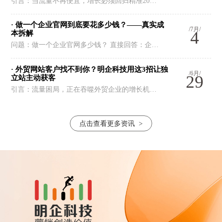
引言：当流量不再便宜，增长必须回归精准20…
· 做一个企业官网到底要花多少钱？——真实成
/7月/
4
本拆解
问题：做一个企业官网多少钱？ 直接回答：企…
· 外贸网站客户找不到你？明企科技用这3招让独
/6月/
29
立站主动获客
引言：流量困局，正在吞噬外贸企业的增长机…
点击查看更多资讯
>