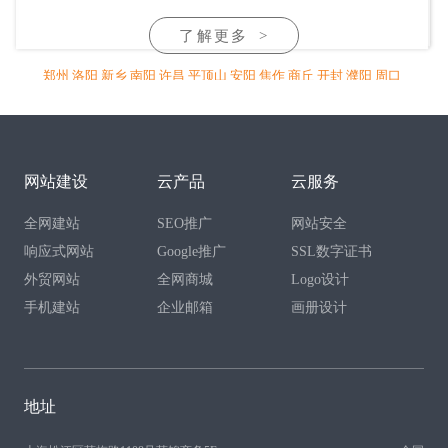
了解更多
>
郑州
洛阳
新乡
南阳
许昌
平顶山
安阳
焦作
商丘
开封
濮阳
周口
信阳
驻马店
漯河
三门峡
鹤壁
济源
明港
鄢陵
禹州
长葛
灵宝
杞
县
汝州
项城
偃师
长垣
滑县
林州
沁阳
孟州
温县
尉氏
兰考
通许
新安
伊川
孟津
宜阳
舞钢
永城
睢县
鹿邑
渑池
沈丘
太康
商水
淇
县
浚县
范县
固始
淮滨
邓州
新野
网站建设
云产品
云服务
全网建站
SEO推广
网站安全
响应式网站
Google推广
SSL数字证书
外贸网站
全网商城
Logo设计
手机建站
企业邮箱
画册设计
地址