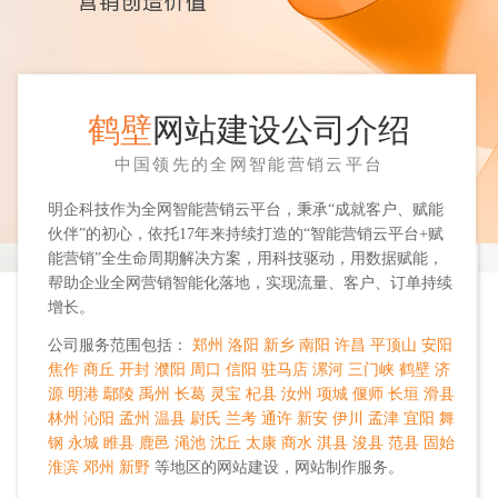
鹤壁
网站建设公司介绍
中国领先的全网智能营销云平台
明企科技作为全网智能营销云平台，秉承“成就客户、赋能
伙伴”的初心，依托17年来持续打造的“智能营销云平台+赋
能营销”全生命周期解决方案，用科技驱动，用数据赋能，
帮助企业全网营销智能化落地，实现流量、客户、订单持续
增长。
公司服务范围包括：
郑州
洛阳
新乡
南阳
许昌
平顶山
安阳
焦作
商丘
开封
濮阳
周口
信阳
驻马店
漯河
三门峡
鹤壁
济
源
明港
鄢陵
禹州
长葛
灵宝
杞县
汝州
项城
偃师
长垣
滑县
林州
沁阳
孟州
温县
尉氏
兰考
通许
新安
伊川
孟津
宜阳
舞
钢
永城
睢县
鹿邑
渑池
沈丘
太康
商水
淇县
浚县
范县
固始
淮滨
邓州
新野
等地区的网站建设，网站制作服务。