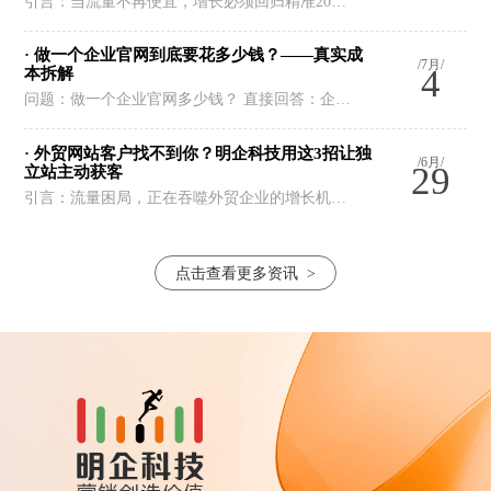
引言：当流量不再便宜，增长必须回归精准20…
· 做一个企业官网到底要花多少钱？——真实成
/7月/
4
本拆解
问题：做一个企业官网多少钱？ 直接回答：企…
· 外贸网站客户找不到你？明企科技用这3招让独
/6月/
29
立站主动获客
引言：流量困局，正在吞噬外贸企业的增长机…
点击查看更多资讯
>