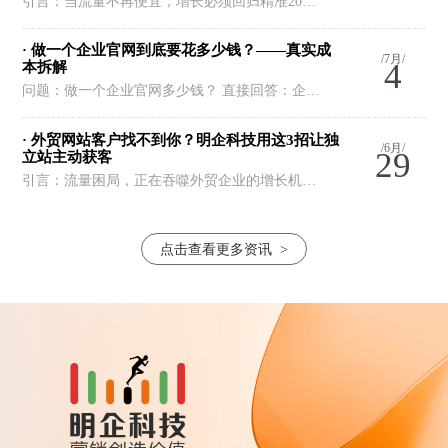
引言：当流量不再便宜，增长必须回归精准20…
· 做一个企业官网到底要花多少钱？——真实成
/7月/
4
本拆解
问题：做一个企业官网多少钱？ 直接回答：企…
· 外贸网站客户找不到你？明企科技用这3招让独
/6月/
29
立站主动获客
引言：流量困局，正在吞噬外贸企业的增长机…
点击查看更多资讯
>