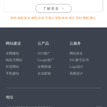
了解更多
>
郑州
洛阳
新乡
南阳
许昌
平顶山
安阳
焦作
商丘
开封
濮阳
周口
信阳
驻马店
漯河
三门峡
鹤壁
济源
明港
鄢陵
禹州
长葛
灵宝
杞
县
汝州
项城
偃师
长垣
滑县
林州
沁阳
孟州
温县
尉氏
兰考
通许
新安
伊川
孟津
宜阳
舞钢
永城
睢县
鹿邑
渑池
沈丘
太康
商水
淇
县
浚县
范县
固始
淮滨
邓州
新野
网站建设
云产品
云服务
全网建站
SEO推广
网站安全
响应式网站
Google推广
SSL数字证书
外贸网站
全网商城
Logo设计
手机建站
企业邮箱
画册设计
地址