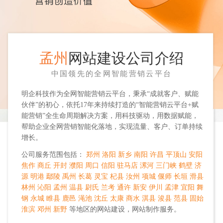
孟州
网站建设公司介绍
中国领先的全网智能营销云平台
明企科技作为全网智能营销云平台，秉承“成就客户、赋能
伙伴”的初心，依托17年来持续打造的“智能营销云平台+赋
能营销”全生命周期解决方案，用科技驱动，用数据赋能，
帮助企业全网营销智能化落地，实现流量、客户、订单持续
增长。
公司服务范围包括：
郑州
洛阳
新乡
南阳
许昌
平顶山
安阳
焦作
商丘
开封
濮阳
周口
信阳
驻马店
漯河
三门峡
鹤壁
济
源
明港
鄢陵
禹州
长葛
灵宝
杞县
汝州
项城
偃师
长垣
滑县
林州
沁阳
孟州
温县
尉氏
兰考
通许
新安
伊川
孟津
宜阳
舞
钢
永城
睢县
鹿邑
渑池
沈丘
太康
商水
淇县
浚县
范县
固始
淮滨
邓州
新野
等地区的网站建设，网站制作服务。