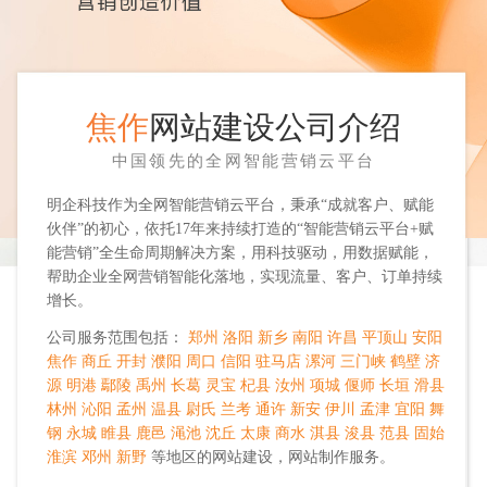
焦作
网站建设公司介绍
中国领先的全网智能营销云平台
明企科技作为全网智能营销云平台，秉承“成就客户、赋能
伙伴”的初心，依托17年来持续打造的“智能营销云平台+赋
能营销”全生命周期解决方案，用科技驱动，用数据赋能，
帮助企业全网营销智能化落地，实现流量、客户、订单持续
增长。
公司服务范围包括：
郑州
洛阳
新乡
南阳
许昌
平顶山
安阳
焦作
商丘
开封
濮阳
周口
信阳
驻马店
漯河
三门峡
鹤壁
济
源
明港
鄢陵
禹州
长葛
灵宝
杞县
汝州
项城
偃师
长垣
滑县
林州
沁阳
孟州
温县
尉氏
兰考
通许
新安
伊川
孟津
宜阳
舞
钢
永城
睢县
鹿邑
渑池
沈丘
太康
商水
淇县
浚县
范县
固始
淮滨
邓州
新野
等地区的网站建设，网站制作服务。