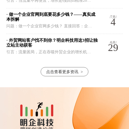
引言：当流量不再便宜，增长必须回归精准20…
· 做一个企业官网到底要花多少钱？——真实成
/7月/
4
本拆解
问题：做一个企业官网多少钱？ 直接回答：企…
· 外贸网站客户找不到你？明企科技用这3招让独
/6月/
29
立站主动获客
引言：流量困局，正在吞噬外贸企业的增长机…
点击查看更多资讯
>