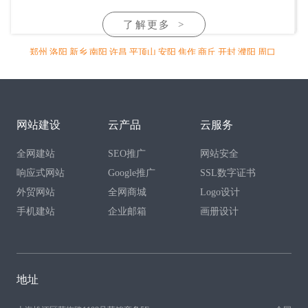
了解更多
>
郑州
洛阳
新乡
南阳
许昌
平顶山
安阳
焦作
商丘
开封
濮阳
周口
信阳
驻马店
漯河
三门峡
鹤壁
济源
明港
鄢陵
禹州
长葛
灵宝
杞
县
汝州
项城
偃师
长垣
滑县
林州
沁阳
孟州
温县
尉氏
兰考
通许
新安
伊川
孟津
宜阳
舞钢
永城
睢县
鹿邑
渑池
沈丘
太康
商水
淇
县
浚县
范县
固始
淮滨
邓州
新野
网站建设
云产品
云服务
全网建站
SEO推广
网站安全
响应式网站
Google推广
SSL数字证书
外贸网站
全网商城
Logo设计
手机建站
企业邮箱
画册设计
地址