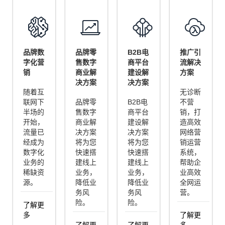
链，排除障碍
详情
品牌数
品牌零
B2B电
推广引
字化营
售数字
商平台
流解决
销
商业解
建设解
方案
决方案
决方案
随着互
无诊断
联网下
品牌零
B2B电
不营
半场的
售数字
商平台
销，打
开始，
商业解
建设解
造高效
流量已
决方案
决方案
网络营
AI违禁词
经成为
将为您
将为您
销运营
检测
数字化
快速搭
快速搭
系统，
业务的
建线上
建线上
帮助企
稀缺资
业务，
业务，
业高效
检测后生成单域名
源。
降低业
降低业
全网运
务风
务风
营。
整站违禁词报告
险。
险。
了解更
详情
多
了解更