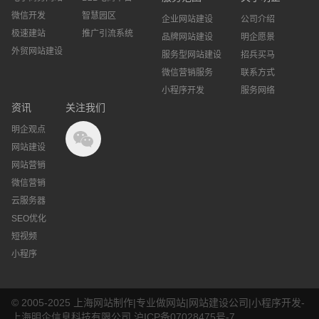
微信开发
智慧园区
企业网站建设
公司介绍
极速建站
推广引流系统
品牌网站建设
明企愿景
外贸网站建设
服务型网站建设
招兵买马
微信营销服务
联系方式
小程序开发
服务网络
资讯
关注我们
明企观点
网站建设
网站营销
微信营销
云服务器
SEO优化
短视频
小程序
© 2005-2025 上海网站制作|专业做网站|网站建设公司|小程序开发-
上海明企信息科技有限公司
沪ICP备07028475号-7