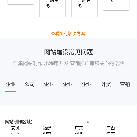
了解更
了解更
多
多
多
查看所有解决方案
网站建设常见问题
AI平台标
汇集网站制作-小程序开发-营销推广等您关心的话题
准检测
企业
公司
企业
企业
企业
外贸
营销
老板掌上数字化智
能经营管理工具
网站
网站
网站
建网
做网
网站
推广
详情
建设
建设
设计
站
站
建设
网站制作区域：
1
安徽
福建
广东
广西
湖北
湖南
河北
江苏