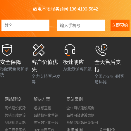
青海
山东
山西
陕西
北京
致电本地服务顾问 136-4190-5842
上海
重庆
天津
立即预约
安全保障
客户价值优
极速响应
全天售后支
标配安全防护系
为业务保驾护航
先
持
统
全力支持客户发
全国7×24小时客
展
服热线
网站建设
解决方案
网站案例
网站建设优势
短视频直播
企业网站建设案例
营销网站建设
品牌数字化营销
品牌网站建设案例
品牌创意网站
零售数字化平台
营销型网站建设案例
服务范围
关于明企
电子商务网站
B2B电商平台