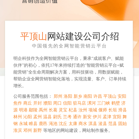
平顶山
网站建设公司介绍
中国领先的全网智能营销云平台
明企科技作为全网智能营销云平台，秉承“成就客户、赋能
伙伴”的初心，依托17年来持续打造的“智能营销云平台+赋
能营销”全生命周期解决方案，用科技驱动，用数据赋能，
帮助企业全网营销智能化落地，实现流量、客户、订单持续
增长。
公司服务范围包括：
郑州
洛阳
新乡
南阳
许昌
平顶山
安阳
焦作
商丘
开封
濮阳
周口
信阳
驻马店
漯河
三门峡
鹤壁
济
源
明港
鄢陵
禹州
长葛
灵宝
杞县
汝州
项城
偃师
长垣
滑县
林州
沁阳
孟州
温县
尉氏
兰考
通许
新安
伊川
孟津
宜阳
舞
钢
永城
睢县
鹿邑
渑池
沈丘
太康
商水
淇县
浚县
范县
固始
淮滨
邓州
新野
等地区的网站建设，网站制作服务。