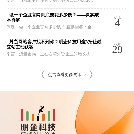
引言：当流量不再便宜，增长必须回归精准20…
· 做一个企业官网到底要花多少钱？——真实成
/7月/
4
本拆解
问题：做一个企业官网多少钱？ 直接回答：企…
· 外贸网站客户找不到你？明企科技用这3招让独
/6月/
29
立站主动获客
引言：流量困局，正在吞噬外贸企业的增长机…
点击查看更多资讯
>