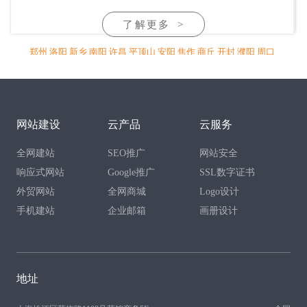
了解更多
>
郑州
洛阳
新乡
南阳
许昌
平顶山
安阳
焦作
商丘
开封
濮阳
周口
信阳
驻马店
漯河
三门峡
鹤壁
济源
明港
鄢陵
禹州
长葛
灵宝
杞
县
汝州
项城
偃师
长垣
滑县
林州
沁阳
孟州
温县
尉氏
兰考
通许
新安
伊川
孟津
宜阳
舞钢
永城
睢县
鹿邑
渑池
沈丘
太康
商水
淇
县
浚县
范县
固始
淮滨
邓州
新野
网站建设
云产品
云服务
全网建站
SEO推广
网站安全
响应式网站
Google推广
SSL数字证书
外贸网站
全网商城
Logo设计
手机建站
企业邮箱
画册设计
地址