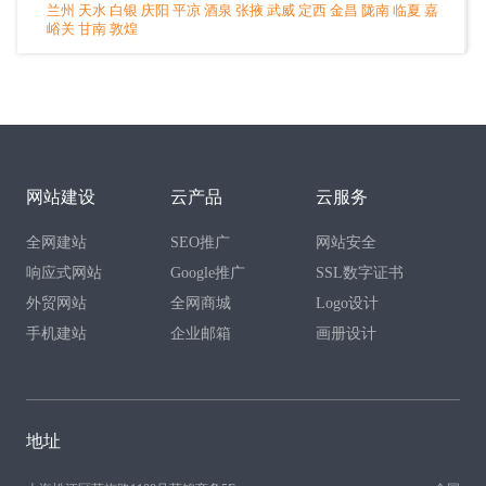
兰州
天水
白银
庆阳
平凉
酒泉
张掖
武威
定西
金昌
陇南
临夏
嘉
峪关
甘南
敦煌
网站建设
云产品
云服务
全网建站
SEO推广
网站安全
响应式网站
Google推广
SSL数字证书
外贸网站
全网商城
Logo设计
手机建站
企业邮箱
画册设计
地址