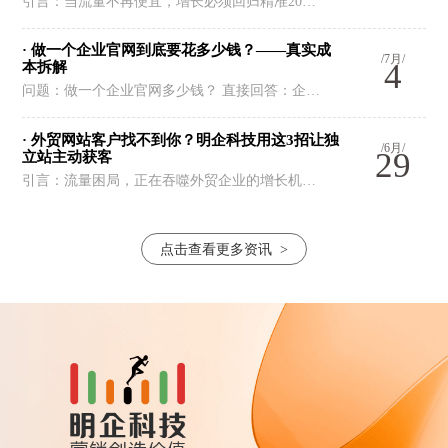
引言：当流量不再便宜，增长必须回归精准20…
· 做一个企业官网到底要花多少钱？——真实成
/7月/
4
本拆解
问题：做一个企业官网多少钱？ 直接回答：企…
· 外贸网站客户找不到你？明企科技用这3招让独
/6月/
29
立站主动获客
引言：流量困局，正在吞噬外贸企业的增长机…
点击查看更多资讯
>